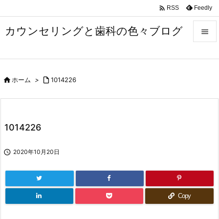

Feedly
RSS
カウンセリングと歯科の色々ブログ


メニュ


ホーム
>

1014226
サイド

前へ

1014226
次へ


2020年10月20日
検索
Copy